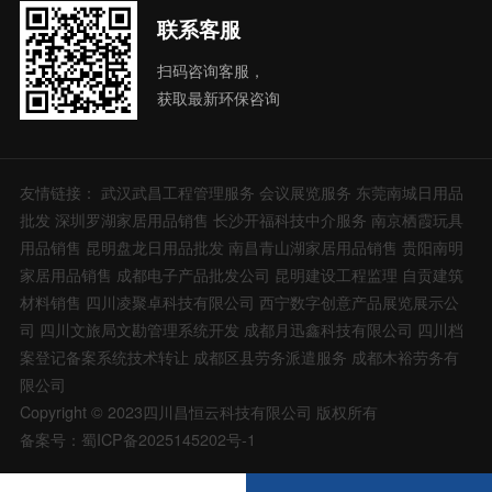
联系客服
扫码咨询客服，
获取最新环保咨询
友情链接：
武汉武昌工程管理服务
会议展览服务
东莞南城日用品
批发
深圳罗湖家居用品销售
长沙开福科技中介服务
南京栖霞玩具
用品销售
昆明盘龙日用品批发
南昌青山湖家居用品销售
贵阳南明
家居用品销售
成都电子产品批发公司
昆明建设工程监理
自贡建筑
材料销售
四川凌聚卓科技有限公司
西宁数字创意产品展览展示公
司
四川文旅局文勘管理系统开发
成都月迅鑫科技有限公司
四川档
案登记备案系统技术转让
成都区县劳务派遣服务
成都木裕劳务有
限公司
Copyright © 2023四川昌恒云科技有限公司 版权所有
备案号：蜀ICP备2025145202号-1