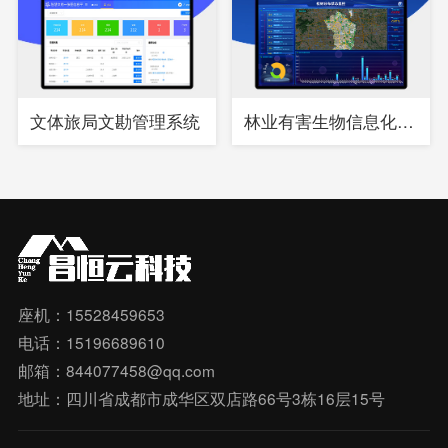
文体旅局文勘管理系统
林业有害生物信息化综合管理系统
座机：15528459653
电话：15196689610
邮箱：844077458@qq.com
地址：四川省成都市成华区双店路66号3栋16层15号