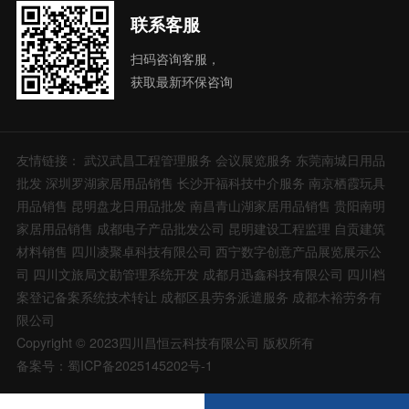
联系客服
扫码咨询客服，
获取最新环保咨询
友情链接：
武汉武昌工程管理服务
会议展览服务
东莞南城日用品
批发
深圳罗湖家居用品销售
长沙开福科技中介服务
南京栖霞玩具
用品销售
昆明盘龙日用品批发
南昌青山湖家居用品销售
贵阳南明
家居用品销售
成都电子产品批发公司
昆明建设工程监理
自贡建筑
材料销售
四川凌聚卓科技有限公司
西宁数字创意产品展览展示公
司
四川文旅局文勘管理系统开发
成都月迅鑫科技有限公司
四川档
案登记备案系统技术转让
成都区县劳务派遣服务
成都木裕劳务有
限公司
Copyright © 2023四川昌恒云科技有限公司 版权所有
备案号：蜀ICP备2025145202号-1