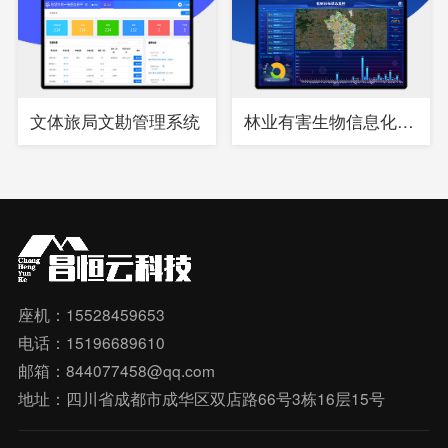
文体旅局文勘管理系统
林业有害生物信息化综合管理系统
座机：15528459653
电话：15196689610
邮箱：844077458@qq.com
地址：四川省成都市成华区双店路66号3栋16层15号